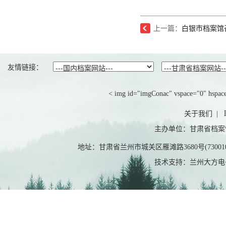
上一篇：
白银市档案馆
友情链接：
< img id="imgConac" vspace="0" hspace=
关于我们
|
主办单位：甘肃省档案
地址：甘肃省兰州市城关区雁滩路3680号(7300
技术支持：兰州大方电子有