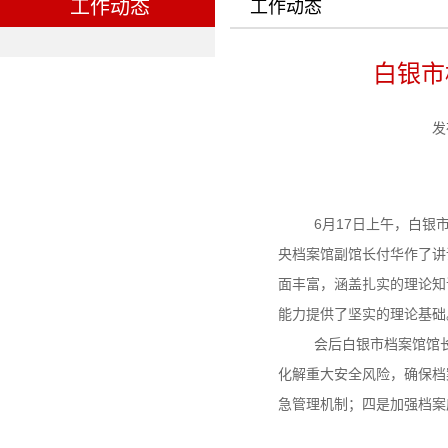
工作动态
工作动态
白银市
发
6月17日上午，白银
央档案馆副馆长付华作了讲
面丰富，涵盖扎实的理论知
能力提供了坚实的理论基础
会后白银市档案馆馆长
化解重大安全风险，确保档
急管理机制；四是加强档案